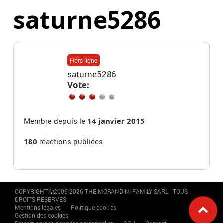
saturne5286
Hors ligne
saturne5286
Vote:
Membre depuis le
14 janvier 2015
180
réactions publiées
COPYRIGHT ©2006-2026 THE MORANDINI FAMILY SARL - TOUS
DROITS RESERVES
Mentions légales
Politique cookies
Gestion des cookies