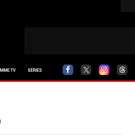
MME TV
SÉRIES
D