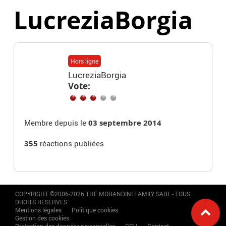
LucreziaBorgia
Hors ligne
LucreziaBorgia
Vote:
Membre depuis le
03 septembre 2014
355
réactions publiées
COPYRIGHT ©2006-2026 THE MORANDINI FAMILY SARL - TOUS
DROITS RESERVES
Mentions légales
Politique cookies
Gestion des cookies