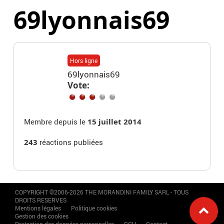
69lyonnais69
Hors ligne
69lyonnais69
Vote:
Membre depuis le
15 juillet 2014
243
réactions publiées
COPYRIGHT ©2006-2026 THE MORANDINI FAMILY SARL - TOUS
DROITS RESERVES
Mentions légales
Politique cookies
Gestion des cookies