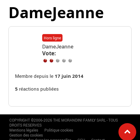
DameJeanne
Hors ligne
DameJeanne
Vote:
Membre depuis le
17 juin 2014
5
réactions publiées
COPYRIGHT ©2006-2026 THE MORANDINI FAMILY SARL - TOUS
DROITS RESERVES
Mentions légales
Politique cookies
Gestion des cookies