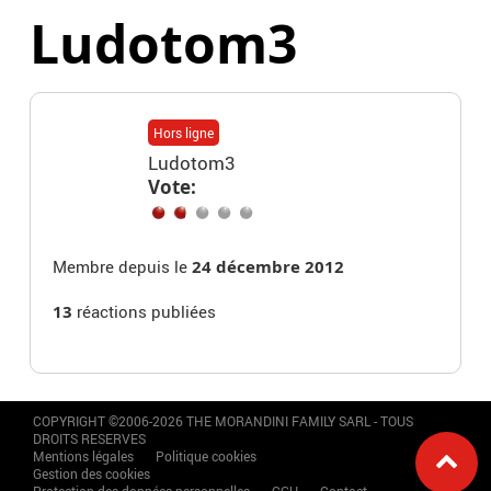
Ludotom3
Hors ligne
Ludotom3
Vote:
Membre depuis le
24 décembre 2012
13
réactions publiées
COPYRIGHT ©2006-2026 THE MORANDINI FAMILY SARL - TOUS
DROITS RESERVES
Mentions légales
Politique cookies
Gestion des cookies