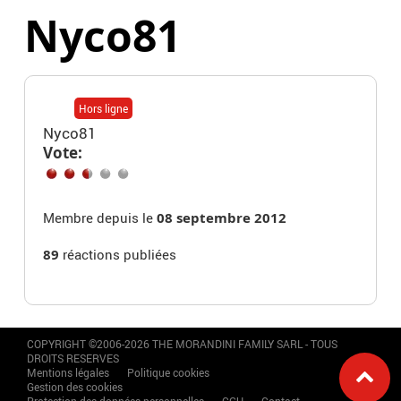
Nyco81
Hors ligne
Nyco81
Vote:
Membre depuis le
08 septembre 2012
89
réactions publiées
COPYRIGHT ©2006-2026 THE MORANDINI FAMILY SARL - TOUS
DROITS RESERVES
Mentions légales
Politique cookies
Gestion des cookies