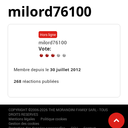
milord76100
Hors ligne
milord76100
Vote:
Membre depuis le
30 juillet 2012
268
réactions publiées
COPYRIGHT ©2006-2026 THE MORANDINI FAMILY SARL - TOUS
DROITS RESERVES
Mentions légales
Politique cookies
Gestion des cookies