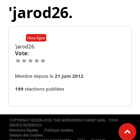
'jarod26.
Hors ligne
'jarod26.
Vote:
Membre depuis le
21 juin 2012
199
réactions publiées
COPYRIGHT ©2006-2026 THE MORANDINI FAMILY SARL - TOUS
DROITS RESERVES
Mentions légales
Politique cookies
Gestion des cookies