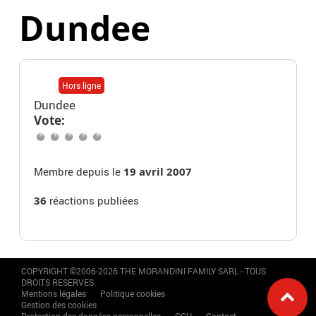
Dundee
Hors ligne
Dundee
Vote:
Membre depuis le
19 avril 2007
36
réactions publiées
COPYRIGHT ©2006-2026 THE MORANDINI FAMILY SARL - TOUS
DROITS RESERVES
Mentions légales
Politique cookies
Gestion des cookies