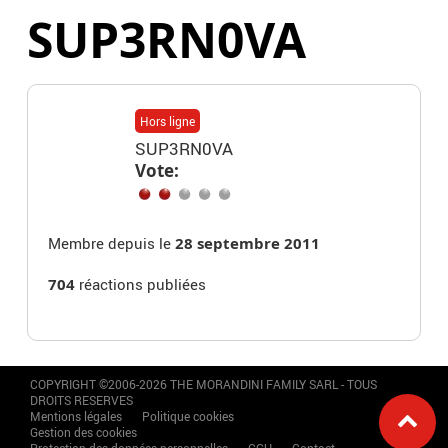
SUP3RN0VA
Hors ligne
SUP3RN0VA
Vote:
Membre depuis le
28 septembre 2011
704
réactions publiées
COPYRIGHT ©2006-2026 THE MORANDINI FAMILY SARL - TOUS
DROITS RESERVES
Mentions légales
Politique cookies
Gestion des cookies