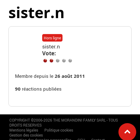
sister.n
Hors ligne
sister.n
Vote:
Membre depuis le
26 août 2011
90
réactions publiées
COPYRIGHT ©2006-2026 THE MORANDINI FAMILY SARL - TOUS
DROITS RESERVES
Mentions légales
Politique cookies
Gestion des cookies