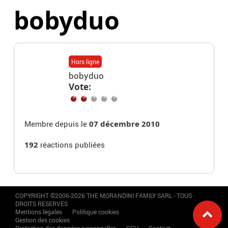
bobyduo
Hors ligne
bobyduo
Vote:
Membre depuis le
07 décembre 2010
192
réactions publiées
COPYRIGHT ©2006-2026 THE MORANDINI FAMILY SARL - TOUS
DROITS RESERVES
Mentions légales
Politique cookies
Gestion des cookies