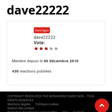
dave22222
Hors ligne
dave22222
Vote:
Membre depuis le
06 décembre 2010
430
réactions publiées
COPYRIGHT ©2006-2026 THE MORANDINI FAMILY SARL - TOUS
DROITS RESERVES
Mentions légales
Politique cookies
Gestion des cookies