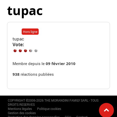
tupac
Hors ligne
tupac
Vote:
Membre depuis le
09 février 2010
938
réactions publiées
COPYRIGHT ©2006-2026 THE MORANDINI FAMILY SARL - TOUS
DROITS RESERVES
Mentions légales
Politique cookies
Gestion des cookies