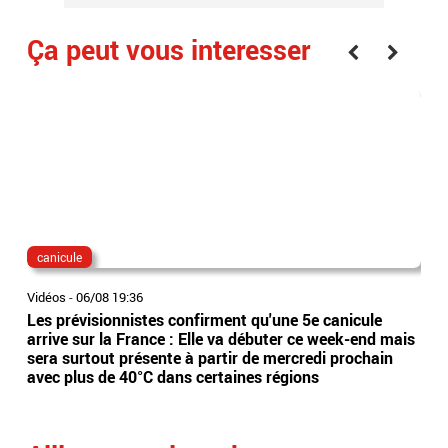
Ça peut vous interesser
canicule
dis
Vidéos
-
06/08 19:36
Vidé
Les prévisionnistes confirment qu'une 5e canicule
Eta
arrive sur la France : Elle va débuter ce week-end mais
l’Es
sera surtout présente à partir de mercredi prochain
app
avec plus de 40°C dans certaines régions
sai