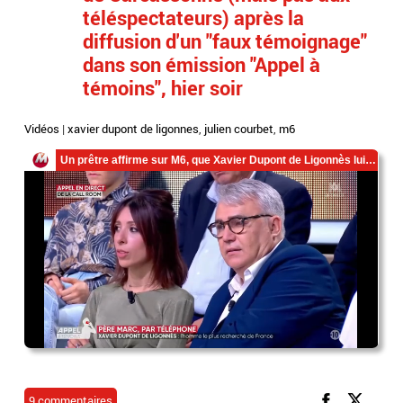
téléspectateurs) après la
diffusion d'un "faux témoignage"
dans son émission "Appel à
témoins", hier soir
Vidéos
|
xavier dupont de ligonnes
,
julien courbet
,
m6
9 commentaires