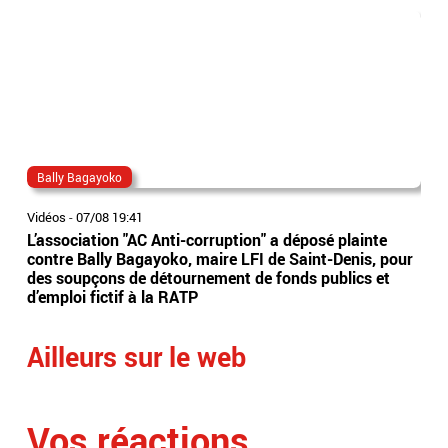
Bally Bagayoko
ma
Vidéos
-
07/08 19:41
Vidé
L’association "AC Anti-corruption" a déposé plainte
Le 
contre Bally Bagayoko, maire LFI de Saint-Denis, pour
Orb
des soupçons de détournement de fonds publics et
Ray
d’emploi fictif à la RATP
l'â
Ailleurs sur le web
Vos réactions