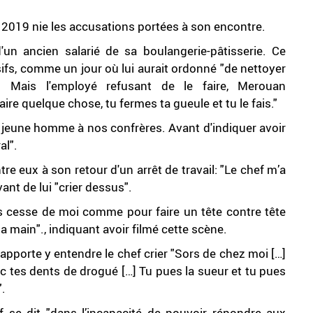
 2019 nie les accusations portées à son encontre.
un ancien salarié de sa boulangerie-pâtisserie. Ce
fs, comme un jour où lui aurait ordonné "de nettoyer
 Mais l'employé refusant de le faire, Merouan
aire quelque chose, tu fermes ta gueule et tu le fais."
 jeune homme à nos confrères. Avant d'indiquer avoir
al".
tre eux à son retour d'un arrêt de travail: "Le chef m’a
vant de lui "crier dessus".
ns cesse de moi comme pour faire un tête contre tête
 main"., indiquant avoir filmé cette scène.
apporte y entendre le chef crier "Sors de chez moi […]
c tes dents de drogué […] Tu pues la sueur et tu pues
".
se dit "dans l’incapacité de pouvoir répondre aux