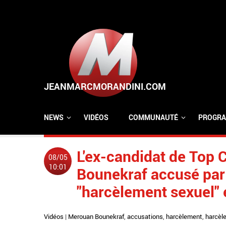
Aller au contenu principal
NEWS
VIDÉOS
COMMUNAUTÉ
PROGRA
L'ex-candidat de Top
08/05
10:01
Bounekraf accusé par
"harcèlement sexuel" 
Vidéos
|
Merouan Bounekraf
,
accusations
,
harcèlement
,
harcèl