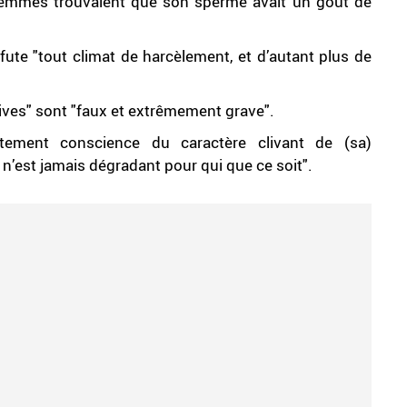
s femmes trouvaient que son sperme avait un goût de
te "tout climat de harcèlement, et d’autant plus de
lives" sont "faux et extrêmement grave".
itement conscience du caractère clivant de (sa)
 n’est jamais dégradant pour qui que ce soit".