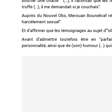
bouffer une chatte“ (…), il racontait que le
truffe (…), il me demandait si je couchais".
Auprès du Nouvel Obs, Merouan Bounekraf réfu
harcèlement sexuel".
Et d'affirmer que les témoignages au sujet d’"o
Avant d'admettre toutefois être en "parfa
personnalité, ainsi que de (son) humour (…) qui