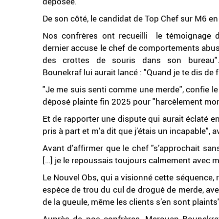
déposée.
De son côté, le candidat de Top Chef sur M6 en
Nos confrères ont recueilli le témoignage d'
dernier accuse le chef de comportements abusi
des crottes de souris dans son bureau".
Bounekraf lui aurait lancé : "Quand je te dis de f
"Je me suis senti comme une merde", confie le
déposé plainte fin 2025 pour "harcèlement mor
Et de rapporter une dispute qui aurait éclaté en
pris à part et m’a dit que j’étais un incapable", a
Avant d'affirmer que le chef "s’approchait sa
[…] je le repoussais toujours calmement avec ma
Le Nouvel Obs, qui a visionné cette séquence, r
espèce de trou du cul de drogué de merde, ave
de la gueule, même les clients s’en sont plaints
Auprès de nos confrères, Merouan Bounekraf 