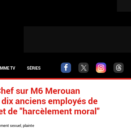
MME TV
SÉRIES
 Chef sur M6 Merouan
 dix anciens employés de
et de "harcèlement moral"
ement sexuel
,
plainte