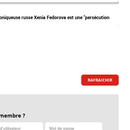
Vidéos
chroniqueuse russe Xenia Fedorova est une "persécution
Allem
justi
RAFRAICHIR
 membre ?