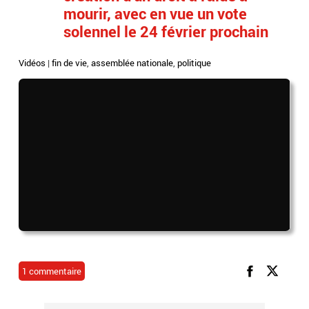
mourir, avec en vue un vote
solennel le 24 février prochain
Vidéos
|
fin de vie
,
assemblée nationale
,
politique
1 commentaire