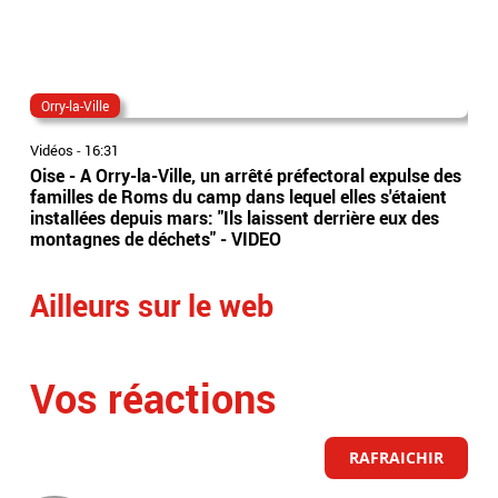
Orry-la-Ville
nic
Vidéos
-
16:31
Vidé
Oise - A Orry-la-Ville, un arrêté préfectoral expulse des
Une
familles de Roms du camp dans lequel elles s'étaient
rep
installées depuis mars: "Ils laissent derrière eux des
un 
montagnes de déchets" - VIDEO
Ailleurs sur le web
Vos réactions
RAFRAICHIR