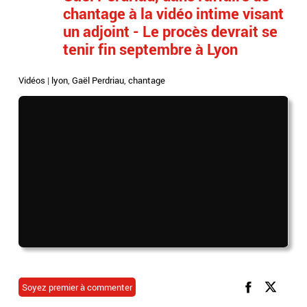
chantage à la vidéo intime visant
un adjoint - Le procès devrait se
tenir fin septembre à Lyon
Vidéos
|
lyon
,
Gaël Perdriau
,
chantage
Soyez premier à commenter