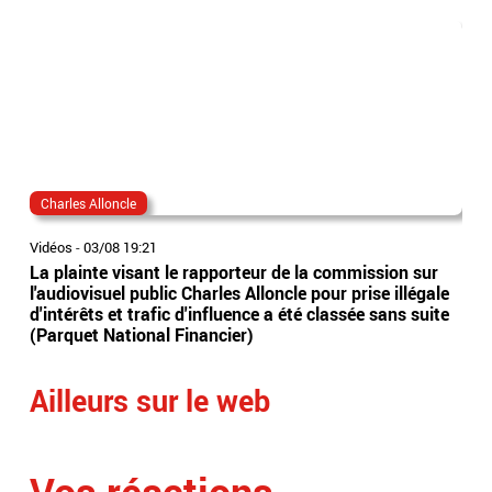
Charles Alloncle
sud
Vidéos
-
03/08 19:21
Vidé
La plainte visant le rapporteur de la commission sur
Sud
l'audiovisuel public Charles Alloncle pour prise illégale
têt
d'intérêts et trafic d'influence a été classée sans suite
en 
(Parquet National Financier)
Ailleurs sur le web