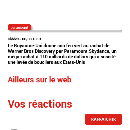
paramount
dé
Vidéos
-
06/08 18:31
Vidé
Le Royaume-Uni donne son feu vert au rachat de
L'i
Warner Bros Discovery par Paramount Skydance, un
con
méga-rachat à 110 milliards de dollars qui a suscité
"pe
une levée de boucliers aux Etats-Unis
mas
Ailleurs sur le web
Vos réactions
RAFRAICHIR