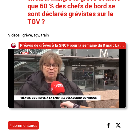
que 60 % des chefs de bord se
sont déclarés grévistes sur le
TGV ?
Vidéos
|
grève
,
tgv
,
train
4 commentaires