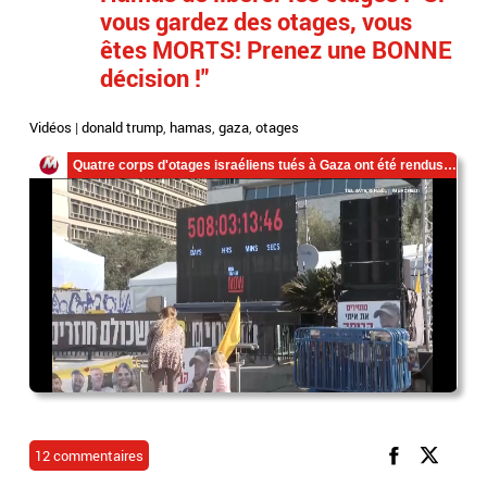
vous gardez des otages, vous
êtes MORTS! Prenez une BONNE
décision !"
Vidéos
|
donald trump
,
hamas
,
gaza
,
otages
12 commentaires