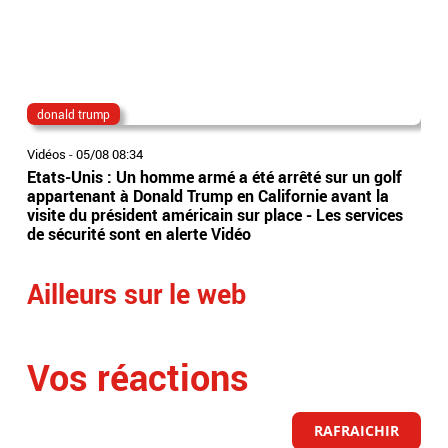
donald trump
do
Vidéos
-
05/08 08:34
Vidé
Etats-Unis : Un homme armé a été arrêté sur un golf
Don
appartenant à Donald Trump en Californie avant la
fair
visite du président américain sur place - Les services
pro
de sécurité sont en alerte Vidéo
déf
Ailleurs sur le web
Vos réactions
RAFRAICHIR