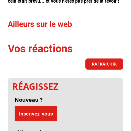
cela était prévu... et vous n'êtes pas prêt de la revoir !
int
Arge
Ailleurs sur le web
Vos réactions
RAFRAICHIR
RÉAGISSEZ
Nouveau ?
Inscrivez-vous