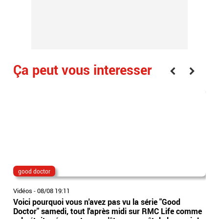
Ça peut vous interesser
good doctor
Lio
Vidéos
-
08/08 19:11
Vidé
Voici pourquoi vous n'avez pas vu la série "Good
Jor
Doctor" samedi, tout l'après midi sur RMC Life comme
gér