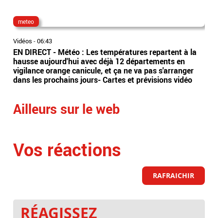
meteo
Ba
Vidéos
-
06:43
Vidé
EN DIRECT - Météo : Les températures repartent à la
L’a
hausse aujourd'hui avec déjà 12 départements en
con
vigilance orange canicule, et ça ne va pas s'arranger
des
dans les prochains jours- Cartes et prévisions vidéo
d’em
Ailleurs sur le web
Vos réactions
RAFRAICHIR
RÉAGISSEZ