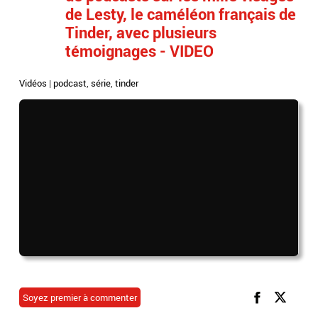
de Lesty, le caméléon français de
Tinder, avec plusieurs
témoignages - VIDEO
Vidéos
|
podcast
,
série
,
tinder
Soyez premier à commenter