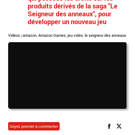
produits dérivés de la saga "Le
Seigneur des anneaux", pour
développer un nouveau jeu
Vidéos
|
amazon
,
Amazon Games
,
jeu video
,
le seigneur des anneaux
Soyez premier à commenter