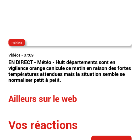
météo
dir
Vidéos
-
07:09
Vidé
EN DIRECT - Météo - Huit départements sont en
Ima
vigilance orange canicule ce matin en raison des fortes
tête
températures attendues mais la situation semble se
dir
normaliser petit à petit.
Ailleurs sur le web
Vos réactions