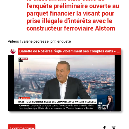
l’enquête préliminaire ouverte au
parquet financier la visant pour
prise illégale d’intérêts avec le
constructeur ferroviaire Alstom
Vidéos
|
valérie pécresse
,
pnf
,
enquête
1 commentaire