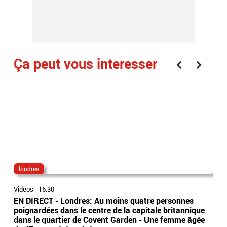
Ça peut vous interesser
londres
Did
Vidéos
-
16:30
Vidé
EN DIRECT - Londres: Au moins quatre personnes
L’é
poignardées dans le centre de la capitale britannique
197
dans le quartier de Covent Garden - Une femme âgée
déc