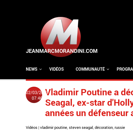
Aller au contenu principal
NEWS
VIDÉOS
COMMUNAUTÉ
PROGRA
Vladimir Poutine a dé
02/03/2023
07:46
Seagal, ex-star d'Hol
années un défenseur a
Vidéos
|
vladimir poutine
,
steven seagal
,
décoration
,
russie