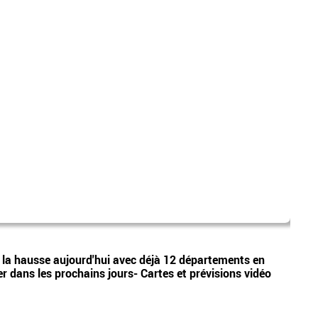
Ball
Vidéos
 la hausse aujourd'hui avec déjà 12 départements en
L’ass
er dans les prochains jours- Cartes et prévisions vidéo
des s