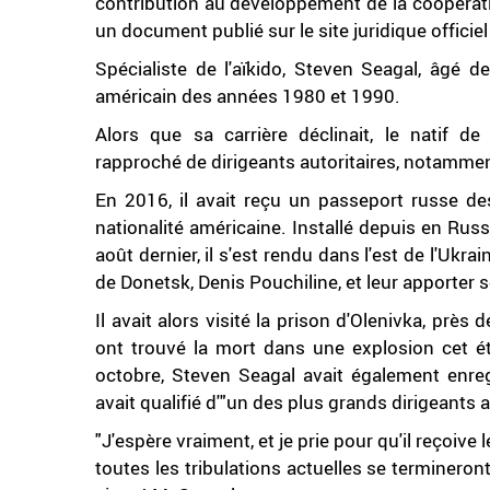
contribution au développement de la coopératio
un document publié sur le site juridique offici
Spécialiste de l'aïkido, Steven Seagal, âgé d
américain des années 1980 et 1990.
Alors que sa carrière déclinait, le natif d
rapproché de dirigeants autoritaires, notamme
En 2016, il avait reçu un passeport russe de
nationalité américaine. Installé depuis en Russ
août dernier, il s'est rendu dans l'est de l'Ukr
de Donetsk, Denis Pouchiline, et leur apporter 
Il avait alors visité la prison d'Olenivka, prè
ont trouvé la mort dans une explosion cet ét
octobre, Steven Seagal avait également enreg
avait qualifié d'"un des plus grands dirigeants
"J'espère vraiment, et je prie pour qu'il reçoive 
toutes les tribulations actuelles se termineron