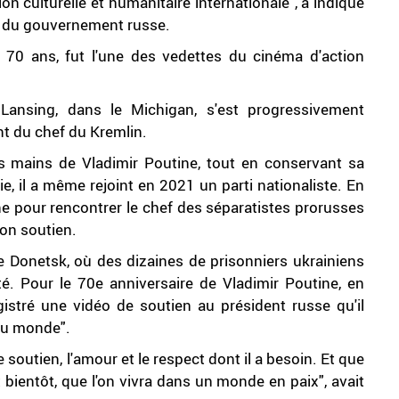
n culturelle et humanitaire internationale", a indiqué
el du gouvernement russe.
e 70 ans, fut l'une des vedettes du cinéma d'action
e Lansing, dans le Michigan, s'est progressivement
nt du chef du Kremlin.
s mains de Vladimir Poutine, tout en conservant sa
ie, il a même rejoint en 2021 un parti nationaliste. En
aine pour rencontrer le chef des séparatistes prorusses
son soutien.
s de Donetsk, où des dizaines de prisonniers ukrainiens
é. Pour le 70e anniversaire de Vladimir Poutine, en
istré une vidéo de soutien au président russe qu'il
 au monde".
le soutien, l'amour et le respect dont il a besoin. Et que
t bientôt, que l'on vivra dans un monde en paix", avait