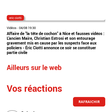
eric ciotti
The
Vidéos
-
04/08 19:30
Vidé
Affaire de "la tête de cochon" à Nice et fausses vidéos :
"Th
L'ancien Maire, Christian Estrosi et son entourage
sur
gravement mis en cause par les suspects face aux
ave
policiers - Éric Ciotti annonce ce soir se constituer
dan
partie civile
Ailleurs sur le web
Vos réactions
RAFRAICHIR