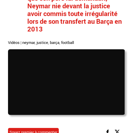
Neymar nie devant la justice
avoir commis toute irrégularité
lors de son transfert au Barça en
2013
Vidéos
|
neymar
,
justice
,
barça
,
football
Soyez premier à commenter