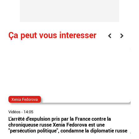
Ça peut vous interesser
Xenia Fedorova
al
Vidéos
-
14:05
Vidé
L'arrêté d'expulsion pris par la France contre la
All
chroniqueuse russe Xenia Fedorova est une
syn
"persécution politique", condamne la diplomatie russe
just