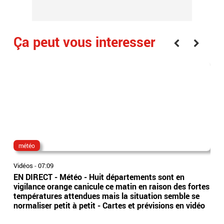
Ça peut vous interesser
météo
dir
Vidéos
-
07:09
Vidé
EN DIRECT - Météo - Huit départements sont en
Ima
vigilance orange canicule ce matin en raison des fortes
tête
températures attendues mais la situation semble se
dir
normaliser petit à petit - Cartes et prévisions en vidéo