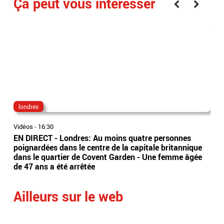
Ça peut vous interesser
londres
Did
Vidéos
-
16:30
Vidé
EN DIRECT - Londres: Au moins quatre personnes
L’é
poignardées dans le centre de la capitale britannique
197
dans le quartier de Covent Garden - Une femme âgée
déc
de 47 ans a été arrêtée
Ailleurs sur le web