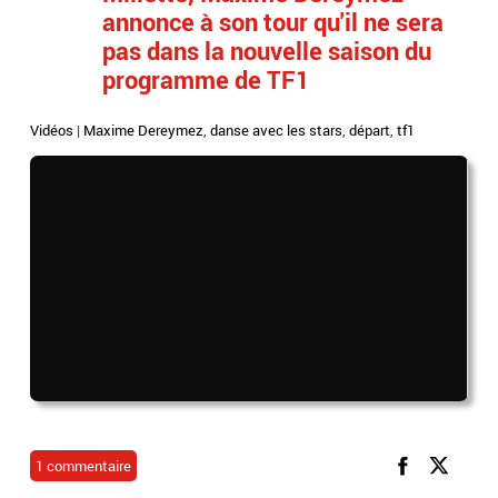
annonce à son tour qu'il ne sera
pas dans la nouvelle saison du
programme de TF1
Vidéos
|
Maxime Dereymez
,
danse avec les stars
,
départ
,
tf1
1 commentaire