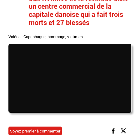
un centre commercial de la
capitale danoise qui a fait trois
morts et 27 blessés
Vidéos
|
Copenhague
,
hommage
,
victimes
Soyez premier à commenter