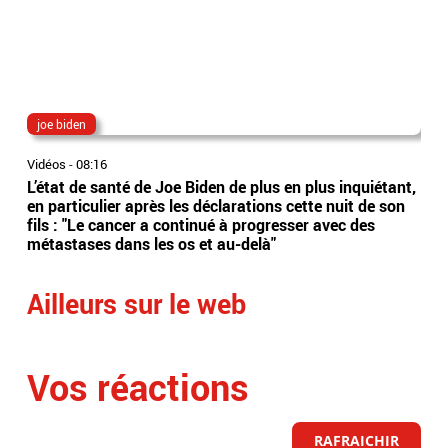
joe biden
col
Vidéos
-
08:16
Vidé
L’état de santé de Joe Biden de plus en plus inquiétant,
Cat
en particulier après les déclarations cette nuit de son
Aus
fils : "Le cancer a continué à progresser avec des
s'e
métastases dans les os et au-delà"
Qat
Ailleurs sur le web
Vos réactions
RAFRAICHIR