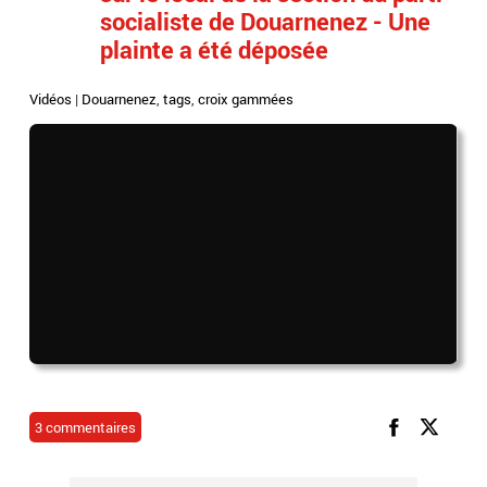
socialiste de Douarnenez - Une
plainte a été déposée
Vidéos
|
Douarnenez
,
tags
,
croix gammées
3 commentaires