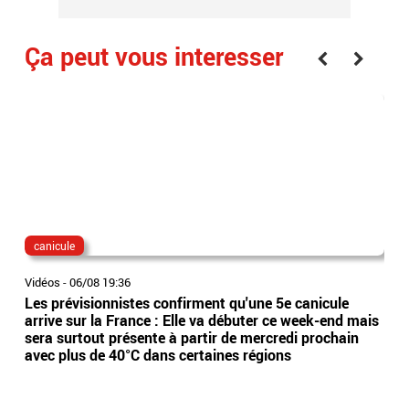
Ça peut vous interesser
canicule
dis
Vidéos
-
06/08 19:36
Vidé
Les prévisionnistes confirment qu'une 5e canicule
Eta
arrive sur la France : Elle va débuter ce week-end mais
l’Es
sera surtout présente à partir de mercredi prochain
app
avec plus de 40°C dans certaines régions
sai