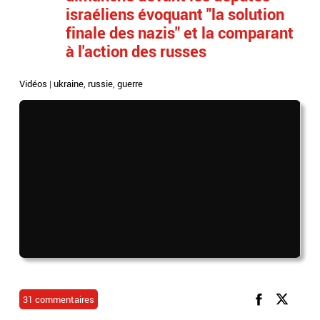
israéliens évoquant "la solution
finale des nazis" et la comparant
à l'action des russes
Vidéos
|
ukraine
,
russie
,
guerre
31 commentaires