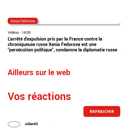
Xenia Fedorova
al
Vidéos
-
14:05
Vidé
L'arrêté d'expulsion pris par la France contre la
All
chroniqueuse russe Xenia Fedorova est une
syn
"persécution politique", condamne la diplomatie russe
just
Ailleurs sur le web
Vos réactions
RAFRAICHIR
Julien92