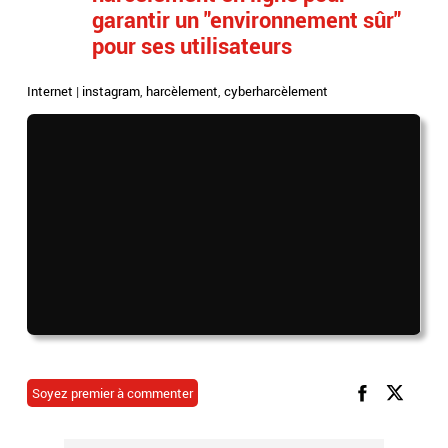
garantir un "environnement sûr"
pour ses utilisateurs
Internet
|
instagram
,
harcèlement
,
cyberharcèlement
Soyez premier à commenter