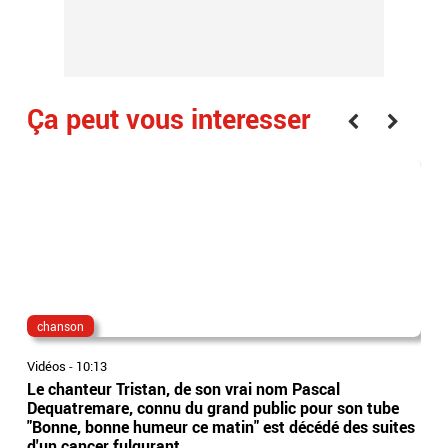
Ça peut vous interesser
chanson
per
Vidéos
-
10:13
Vidé
Le chanteur Tristan, de son vrai nom Pascal
Aut
Dequatremare, connu du grand public pour son tube
Pere
"Bonne, bonne humeur ce matin" est décédé des suites
Tik
d'un cancer fulgurant
êtr