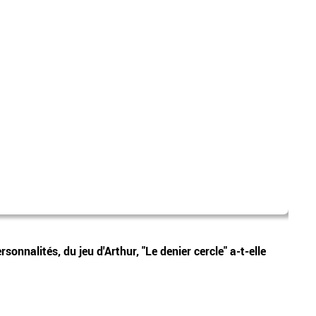
canic
Vidéos
onnalités, du jeu d'Arthur, "Le denier cercle" a-t-elle
Les p
sera 