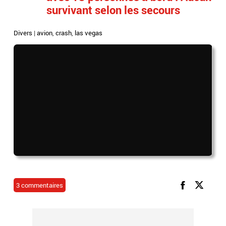
survivant selon les secours
Divers
|
avion
,
crash
,
las vegas
3 commentaires