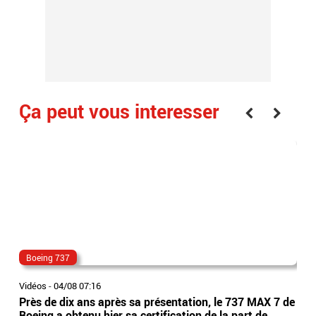
Ça peut vous interesser
Boeing 737
av
Vidéos
-
04/08 07:16
Vidé
Près de dix ans après sa présentation, le 737 MAX 7 de
Inc
Boeing a obtenu hier sa certification de la part de
que