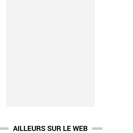
yet
-
10:03
rionnette Tatayet a perdu son "papa" : Célèbre dans les années 
, Michel Dejeneffe est décédé à 77 ans à Saint-Etienne
AILLEURS SUR LE WEB