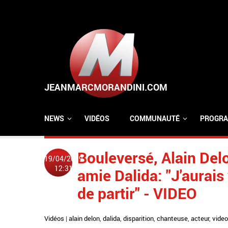
Aller au contenu principal
NEWS
VIDÉOS
COMMUNAUTÉ
PROGRA
Bouleversé, Alain Del
19/04/2019
12:31
amie Dalida: "J'aurais
de partir" - VIDEO
Vidéos
|
alain delon
,
dalida
,
disparition
,
chanteuse
,
acteur
,
video