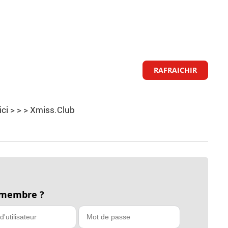
RAFRAICHIR
ici > > > Xmiss.Club
 membre ?