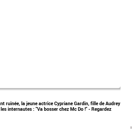
Tata
Vidéos
ant ruinée, la jeune actrice Cypriane Gardin, fille de Audrey
La ma
r les internautes : "Va bosser chez Mc Do !" - Regardez
Belge