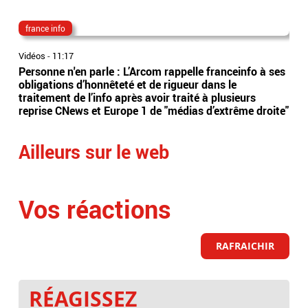
france info
cyr
Vidéos
-
11:17
Vidé
Personne n'en parle : L’Arcom rappelle franceinfo à ses
Cyr
obligations d’honnêteté et de rigueur dans le
la 
traitement de l’info après avoir traité à plusieurs
d'u
reprise CNews et Europe 1 de "médias d’extrême droite"
exp
Ailleurs sur le web
Vos réactions
RAFRAICHIR
RÉAGISSEZ