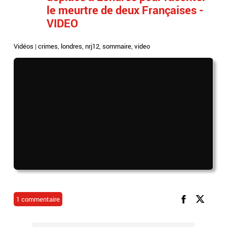
le meurtre de deux Françaises -
VIDEO
Vidéos
|
crimes
,
londres
,
nrj12
,
sommaire
,
video
1 commentaire