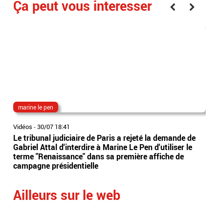
Ça peut vous interesser
marine le pen
mar
Vidéos
-
30/07 18:41
Vidé
Le tribunal judiciaire de Paris a rejeté la demande de
Nic
Gabriel Attal d'interdire à Marine Le Pen d'utiliser le
Pen
terme "Renaissance" dans sa première affiche de
ava
campagne présidentielle
- V
Ailleurs sur le web