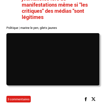
manifestations même si "les
critiques" des médias "sont
légitimes
Politique
|
marine le pen
,
gilets jaunes
3 commentaires