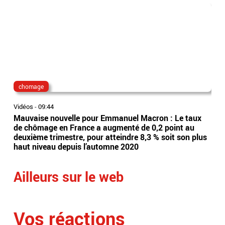
chomage
Mo
Vidéos
-
09:44
Vidé
Mauvaise nouvelle pour Emmanuel Macron : Le taux
Act
de chômage en France a augmenté de 0,2 point au
la 
deuxième trimestre, pour atteindre 8,3 % soit son plus
auj
haut niveau depuis l’automne 2020
pou
Ailleurs sur le web
Vos réactions