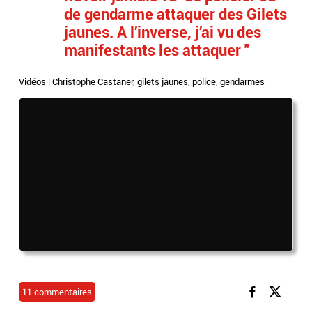
de gendarme attaquer des Gilets
jaunes. A l’inverse, j’ai vu des
manifestants les attaquer "
Vidéos
|
Christophe Castaner
,
gilets jaunes
,
police
,
gendarmes
11 commentaires