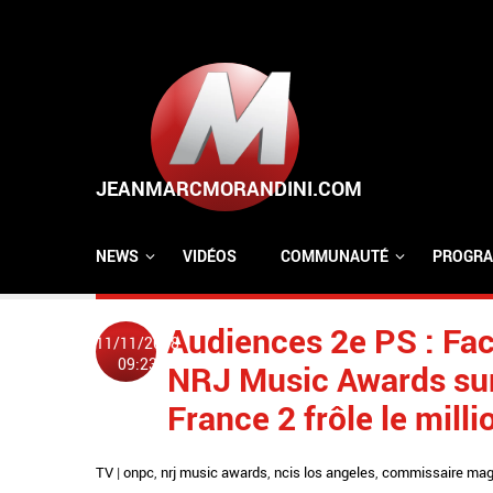
Aller au contenu principal
NEWS
VIDÉOS
COMMUNAUTÉ
PROGRA
Audiences 2e PS : Fac
11/11/2018
09:23
NRJ Music Awards sur
France 2 frôle le mill
TV
|
onpc
,
nrj music awards
,
ncis los angeles
,
commissaire mag