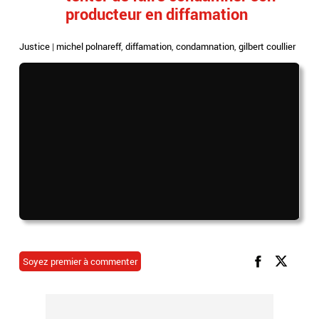
producteur en diffamation
Justice
|
michel polnareff
,
diffamation
,
condamnation
,
gilbert coullier
Soyez premier à commenter