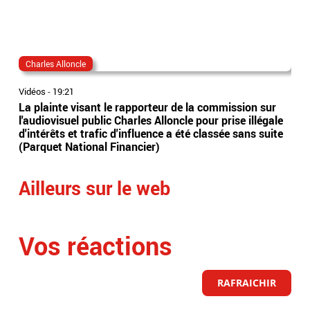
Charles Alloncle
sud
Vidéos
-
19:21
Vidé
La plainte visant le rapporteur de la commission sur
Sud
l'audiovisuel public Charles Alloncle pour prise illégale
têt
d'intérêts et trafic d'influence a été classée sans suite
en 
(Parquet National Financier)
Ailleurs sur le web
Vos réactions
RAFRAICHIR