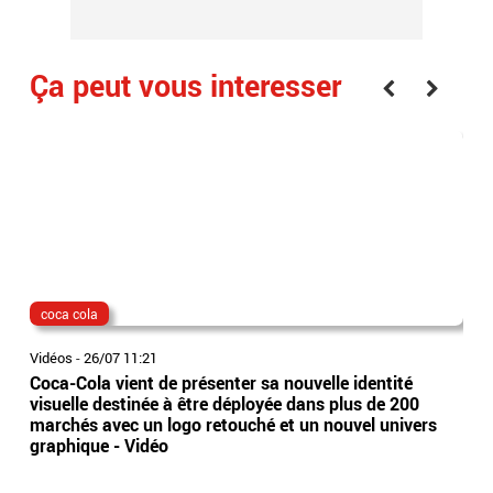
Ça peut vous interesser
coca cola
coc
Vidéos
-
26/07 11:21
Vidé
Coca-Cola vient de présenter sa nouvelle identité
Dep
visuelle destinée à être déployée dans plus de 200
spo
marchés avec un logo retouché et un nouvel univers
pou
graphique - Vidéo
Pow