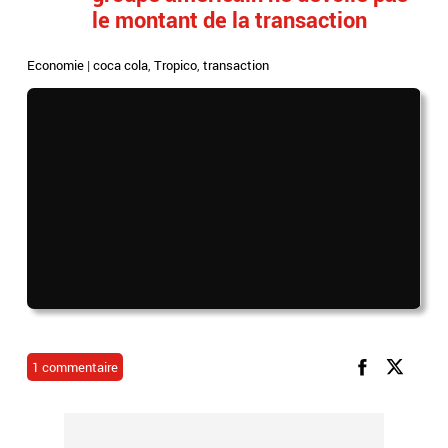
le montant de la transaction
Economie
|
coca cola
,
Tropico
,
transaction
1 commentaire