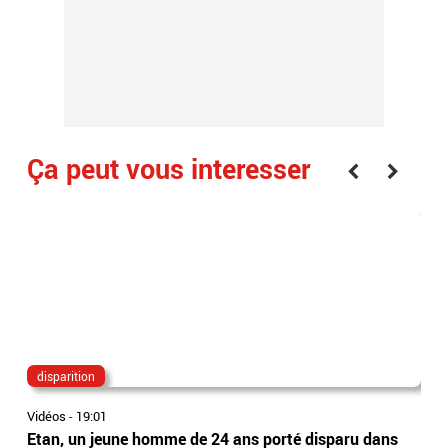
Ça peut vous interesser
disparition
va
Vidéos
-
19:01
Vidé
Etan, un jeune homme de 24 ans porté disparu dans
Van