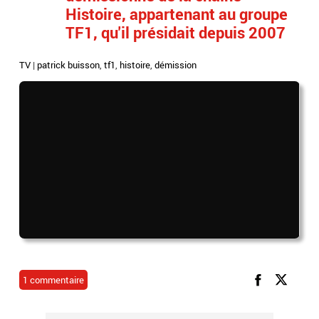
Histoire, appartenant au groupe
TF1, qu'il présidait depuis 2007
TV
|
patrick buisson
,
tf1
,
histoire
,
démission
1 commentaire