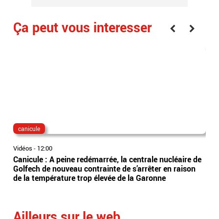
Ça peut vous interesser
canicule
fra
Vidéos
-
12:00
Vidé
Canicule : A peine redémarrée, la centrale nucléaire de
Per
Golfech de nouveau contrainte de s’arrêter en raison
obl
de la température trop élevée de la Garonne
trai
rep
Ailleurs sur le web