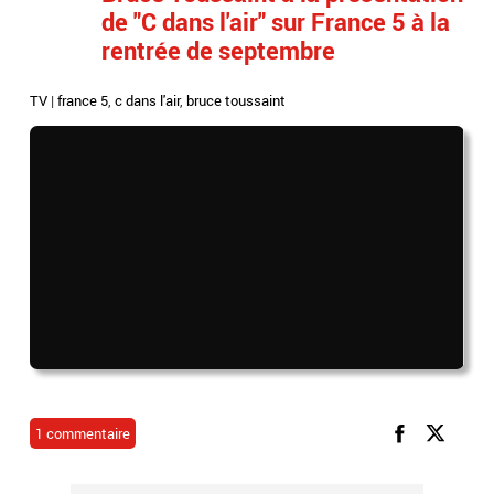
de "C dans l'air" sur France 5 à la
rentrée de septembre
TV
|
france 5
,
c dans l'air
,
bruce toussaint
1 commentaire