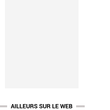
nce boccolini
-
05/08 17:03
auté: W9 lance une nouvelle émission en prime le 25 août, pré
vre: "Les tubes d’une vie" - Voici le concept
AILLEURS SUR LE WEB