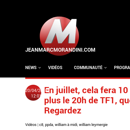
Aller au contenu principal
NEWS
VIDÉOS
COMMUNAUTÉ
PROGRA
En juillet, cela fera 
20/04/2018
12:01
plus le 20h de TF1, que
Regardez
Vidéos
|
c8
,
ppda
,
william à midi
,
william leymergie