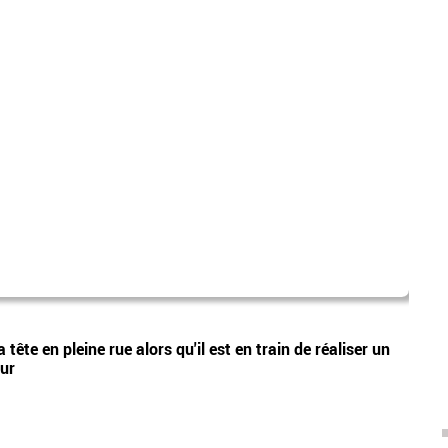
laure
Vidéos
tête en pleine rue alors qu'il est en train de réaliser un
Nouve
eur
Lecœu