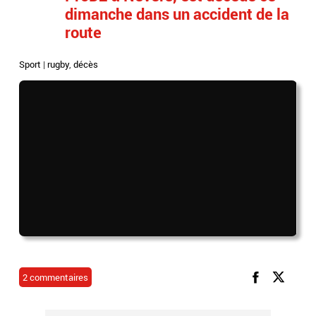
dimanche dans un accident de la
route
Sport
|
rugby
,
décès
2 commentaires