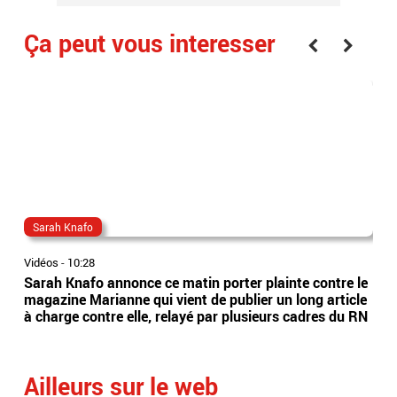
Ça peut vous interesser
Sarah Knafo
ch
Vidéos
-
10:28
Vidé
Sarah Knafo annonce ce matin porter plainte contre le
Mau
magazine Marianne qui vient de publier un long article
de 
à charge contre elle, relayé par plusieurs cadres du RN
deu
hau
Ailleurs sur le web