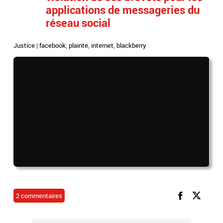
applications de messageries du
réseau social
Justice
|
facebook
,
plainte
,
internet
,
blackberry
2 commentaires