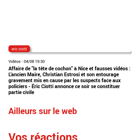
eric ciotti
The
Vidéos
-
04/08 19:30
Vidé
Affaire de "la tête de cochon" à Nice et fausses vidéos :
"Th
L'ancien Maire, Christian Estrosi et son entourage
sur
gravement mis en cause par les suspects face aux
ave
policiers - Éric Ciotti annonce ce soir se constituer
dan
partie civile
Ailleurs sur le web
Vos réactions