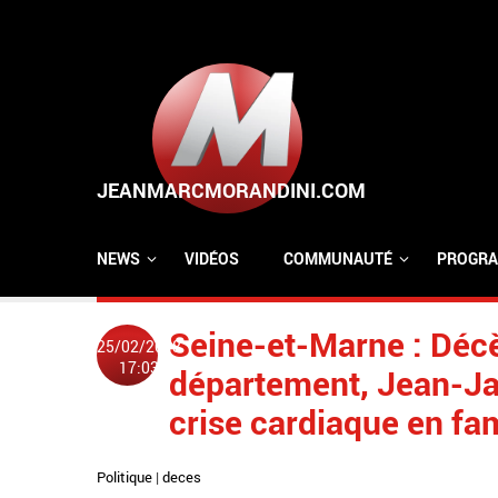
Aller au contenu principal
NEWS
VIDÉOS
COMMUNAUTÉ
PROGRA
Seine-et-Marne : Décè
25/02/2018
17:03
département, Jean-Ja
crise cardiaque en fam
Politique
|
deces