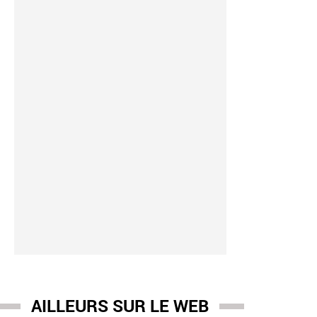
nce boccolini
-
05/08 17:03
auté: W9 lance une nouvelle émission en prime le 25 août, pré
vre: "Les tubes d’une vie" - Voici le concept
AILLEURS SUR LE WEB