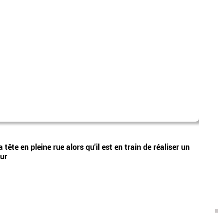
laure
Vidéos
tête en pleine rue alors qu'il est en train de réaliser un
Nouve
eur
Lecœu